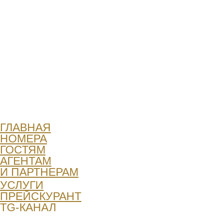
Качество услуг Бел.
Интернет - портал Президента Республики Беларусь
Интернет - портал Управления делами
Президента Республики Беларусь
Политика конфиденциальности
Государственное учреждение "Санаторий
"Беларусь" управления делами Президента
Республики Беларусь
ИНН 2320042317
ОГРН 1022302959271
ГЛАВНАЯ
НОМЕРА
ГОСТЯМ
АГЕНТАМ
И ПАРТНЕРАМ
УСЛУГИ
ПРЕЙСКУРАНТ
TG-КАНАЛ