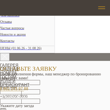
Номера
Включено в проживание
Чем заняться
Отзывы
Частые вопросы
Новости и акции
Контакты
ЦЕНЫ (01.06.26 - 31.08.26)
ГАЛЕРЕЯ
ОСТАВЬТЕ ЗАЯВКУ
ГЛАВНАЯ
НОМЕРА
После заполнения формы, наш менеджер по бронированию
ГОСТЯМ
свяжется с вами!
УСЛУГИ
ПРЕЙСКУРАНТ
Ваше имя
8 862 243 97
88
+1(000)000-0000
ЗАБРОНИРОВАТЬ
Укажите дату заезда